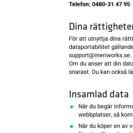
Telefon: 0480-31 47 95
Dina rättighete
För att utnyttja dina rätt
dataportabilitet gälland
support@meriworks.se.
Om du anser att din data
snarast. Du kan också lä
Insamlad data
När du begär informat
webbplatser, så kom
När du köper en av v