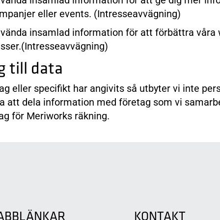
vända insamlad information för att ge dig mer in
ampanjer eller events. (Intresseavvägning)
ända insamlad information för att förbättra våra w
esser.(Intresseavvägning)
 till data
lag eller specifikt har angivits så utbyter vi inte 
a att dela information med företag som vi samarbe
ag för Meriworks räkning.
ABBLÄNKAR
KONTAKT