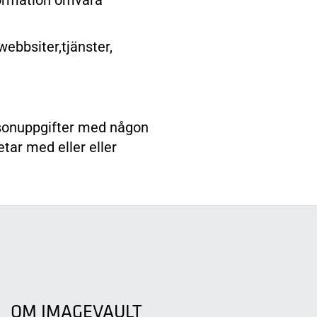
formation omvåra
ebbsiter,tjänster,
personuppgifter med någon
tar med eller eller
OM IMAGEVAULT